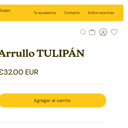
ebajas
Te ayudamos
Contacto
Sobre nosotras
Buscar
Carrito
Cuenta
Wishlist
Arrullo TULIPÁN
€32.00 EUR
Agregar al carrito