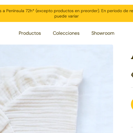
s a Península 72h* (excepto productos en preorder). En periodo de r
puede variar
Productos
Colecciones
Showroom