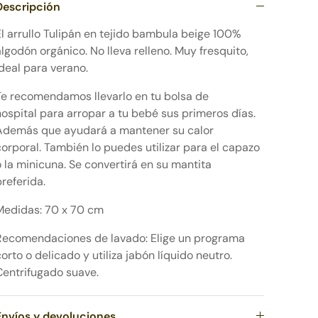
Descripción
El arrullo Tulipán en tejido bambula beige 100%
algodón orgánico. No lleva relleno. Muy fresquito,
ideal para verano.
Te recomendamos llevarlo en tu bolsa de
hospital para arropar a tu bebé sus primeros días.
Además que ayudará a mantener su calor
corporal. También lo puedes utilizar para el capazo
o la minicuna. Se convertirá en su mantita
preferida.
Medidas: 70 x 70 cm
Recomendaciones de lavado: Elige un programa
corto o delicado y utiliza jabón líquido neutro.
Centrifugado suave.
Envíos y devoluciones