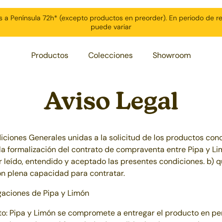
s a Península 72h* (excepto productos en preorder). En periodo de r
puede variar
Productos
Colecciones
Showroom
Aviso Legal
ciones Generales unidas a la solicitud de los productos conc
 la formalización del contrato de compraventa entre
Pipa y L
r leído, entendido y aceptado las presentes condiciones. b) 
n plena capacidad para contratar.
gaciones de Pipa y Limón
to:
Pipa y Limón
se compromete a entregar el producto en per