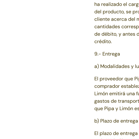
ha realizado el car
del producto, se pr
cliente acerca del 
cantidades correspo
de débito, y antes 
crédito.
9.- Entrega
a) Modalidades y l
El proveedor que
P
comprador establez
Limón
emitirá una f
gastos de transpor
que
Pipa y Limón
es
b) Plazo de entrega
El plazo de entreg