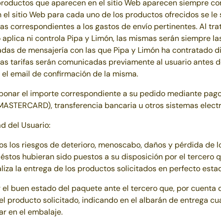
productos que aparecen en el sitio Web aparecen siempre con 
n el sitio Web para cada uno de los productos ofrecidos se le 
ifas correspondientes a los gastos de envío pertinentes. Al tra
plica ni controla Pipa y Limón, las mismas serán siempre la
adas de mensajería con las que
Pipa y Limón
ha contratado di
as tarifas serán comunicadas previamente al usuario antes de
el email de confirmación de la misma.
bonar el importe correspondiente a su pedido mediante pago 
MASTERCARD), transferencia bancaria u otros sistemas electr
d del Usuario:
s riesgos de deterioro, menoscabo, daños y pérdida de l
stos hubieran sido puestos a su disposición por el tercero 
ealiza la entrega de los productos solicitados en perfecto esta
en estado del paquete ante el tercero que, por cuenta
del producto solicitado, indicando en el albarán de entrega c
r en el embalaje.