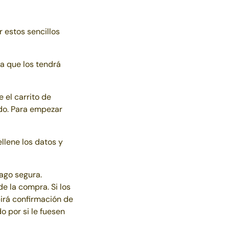
r estos sencillos
ma que los tendrá
 el carrito de
ado. Para empezar
llene los datos y
pago segura.
e la compra. Si los
birá confirmación de
o por si le fuesen