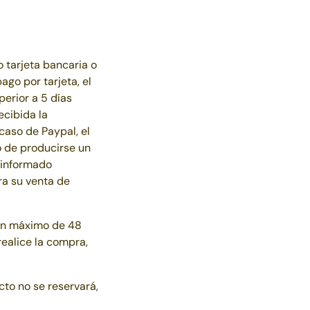
 tarjeta bancaria o
ago por tarjeta, el
perior a 5 días
ecibida la
caso de Paypal, el
o de producirse un
á informado
ra su venta de
 un máximo de 48
realice la compra,
cto no se reservará,