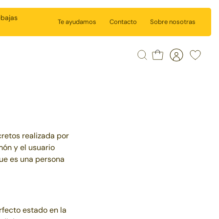
ebajas
Te ayudamos
Contacto
Sobre nosotras
Buscar
Carrito
Cuenta
Wishlist
retos realizada por
imón
y el usuario
que es una persona
fecto estado en la