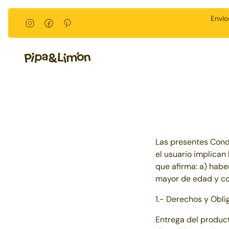
Ir al contenido
Envío
Las presentes Condi
el usuario implican
que afirma: a) habe
mayor de edad y co
1.- Derechos y Obli
Entrega del produc