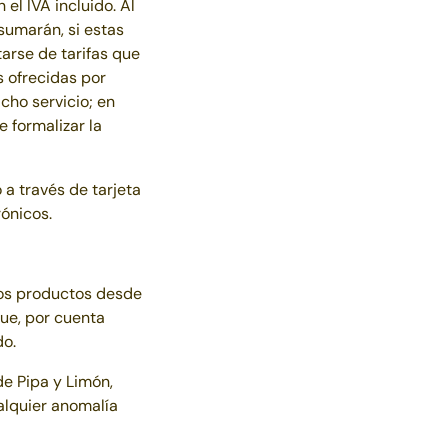
el IVA incluido. Al
sumarán, si estas
tarse de tarifas que
s ofrecidas por
cho servicio; en
 formalizar la
a través de tarjeta
ónicos.
os productos desde
que, por cuenta
do.
 de
Pipa y Limón
,
ualquier anomalía