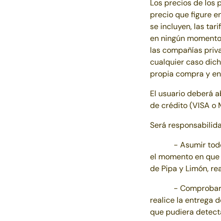
Los precios de los 
precio que figure e
se incluyen, las tar
en ningún momento a
las compañías priv
cualquier caso dich
propia compra y en 
El usuario deberá a
de crédito (VISA o 
Será responsabilida
- Asumir todos lo
el momento en que é
de
Pipa y Limón
, r
- Comprobar el bu
realice la entrega 
que pudiera detecta