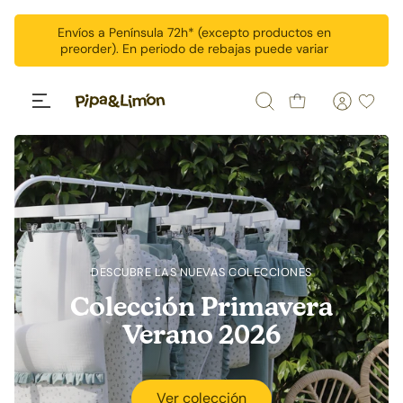
Ir al contenido
Envíos a Península 72h* (excepto productos en
preorder). En periodo de rebajas puede variar
Buscar
Wishlis
DESCUBRE LAS NUEVAS COLECCIONES
Colección Primavera
Verano
2026
Ver colección