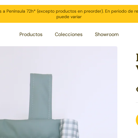
s a Península 72h* (excepto productos en preorder). En periodo de r
puede variar
Productos
Colecciones
Showroom