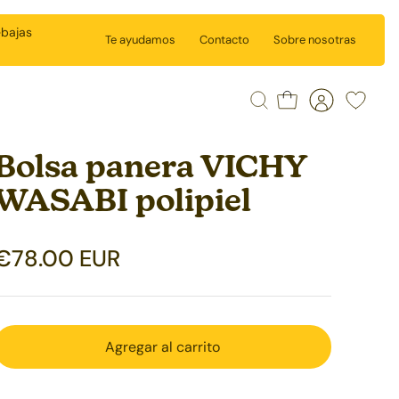
ebajas
Te ayudamos
Contacto
Sobre nosotras
Buscar
Carrito
Cuenta
Wishlist
Bolsa panera VICHY
WASABI polipiel
€78.00 EUR
Agregar al carrito