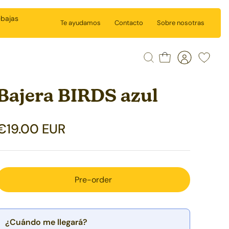
ebajas
Te ayudamos
Contacto
Sobre nosotras
Buscar
Carrito
Cuenta
Wishlist
Bajera BIRDS azul
€19.00 EUR
Pre-order
¿Cuándo me llegará?