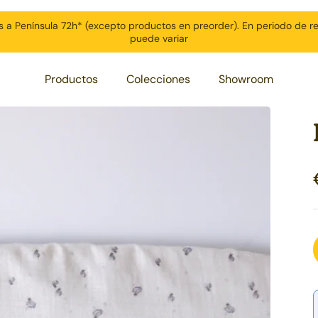
s a Península 72h* (excepto productos en preorder). En periodo de r
puede variar
Productos
Colecciones
Showroom